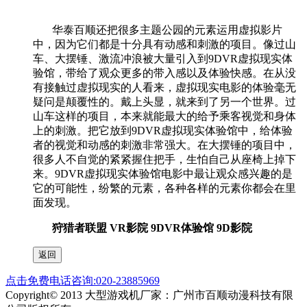
华泰百顺还把很多主题公园的元素运用虚拟影片
中，因为它们都是十分具有动感和刺激的项目。像过山
车、大摆锤、激流冲浪被大量引入到
9DVR
虚拟现实体
验馆，带给了观众更多的带入感以及体验快感。在从没
有接触过虚拟现实的人看来，虚拟现实电影的体验毫无
疑问是颠覆性的。戴上头显，就来到了另一个世界。过
山车这样的项目，本来就能最大的给予乘客视觉和身体
上的刺激。把它放到
9DVR
虚拟现实体验馆中，给体验
者的视觉和动感的刺激非常强大。在大摆锤的项目中，
很多人不自觉的紧紧握住把手，生怕自己从座椅上掉下
来。
9DVR
虚拟现实体验馆电影中最让观众感兴趣的是
它的可能性，纷繁的元素，各种各样的元素你都会在里
面发现。
狩猎者联盟 VR影院 9DVR体验馆 9D影院
点击免费电话咨询:020-23885969
Copyright© 2013 大型游戏机厂家：广州市百顺动漫科技有限