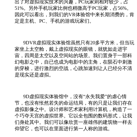
出了对虚拟现实技术的兴趣，
PC
玩家则相对较少，占
51%
。另外手机玩家比例也稍微高于
PC
玩家，占
56%
。
因此可以看出，到我们的
VR
体验馆中来长期消费的，肯
定是主机、
PC
、手机的游戏玩家们。
9DVR
虚拟现实体验馆虽然只有
20
多平方米，但当玩
家坐上太空舱，戴上虚拟现实的眼镜，就犹如走进宇
宙，四周是太空以及空间站的场景。我们置身于一部科
幻电影之中，自已也成为电影中的主角，在陨石中刺激
的穿梭，进行激烈的空战，心跳加速到让人已经分不清
是现实还是虚拟。
9D
虚拟现实体验馆中，没有
“
永失我爱
”
的虐心情
节，也没有怅然若失的命运结局，有的只是让我们存在
虚拟影像之中。设计师和艺术家利用计算机，构造了一
个巧夺天宫的虚拟世界。它以全包围的数码形式，让我
们身处其中。我们可以像欣赏一座雄伟的建筑物一样去
仰望它，也可以在里面进行第一人称的游戏。