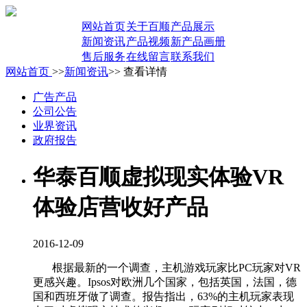
网站首页
关于百顺
产品展示
新闻资讯
产品视频
新产品画册
售后服务
在线留言
联系我们
网站首页
>>
新闻资讯
>> 查看详情
广告产品
公司公告
业界资讯
政府报告
华泰百顺虚拟现实体验VR
体验店营收好产品
2016-12-09
根据最新的一个调查，主机游戏玩家比
PC
玩家对
VR
更感兴趣。
Ipsos
对欧洲几个国家，包括英国，法国，德
国和西班牙做了调查。报告指出，
63%
的主机玩家表现