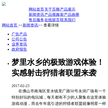
网站首页
关于百顺
产品展示
新闻资讯
产品视频
新产品画册
售后服务
在线留言
联系我们
网站首页
>>
新闻资讯
>> 查看详情
广告产品
公司公告
业界资讯
政府报告
梦里水乡的极致游戏体验！
实感射击狩猎者联盟来袭
2017-02-23
在佛山市南海区里水镇里广路
50
号永润广场有一个
特别好玩的电玩城，每天都有不少的人聚集在这里体验
游戏动漫，而去年年底引进的狩猎者联盟就像明星一样