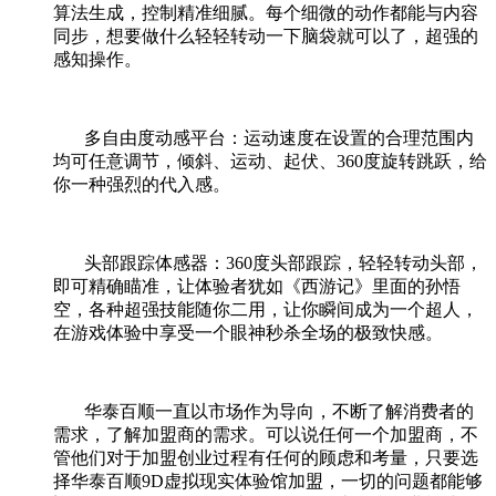
算法生成，控制精准细腻。每个细微的动作都能与内容
同步，想要做什么轻轻转动一下脑袋就可以了，超强的
感知操作。
多自由度动感平台：运动速度在设置的合理范围内
均可任意调节，倾斜、运动、起伏、
360
度旋转跳跃，给
你一种强烈的代入感。
头部跟踪体感器：
360
度头部跟踪，轻轻转动头部，
即可精确瞄准，让体验者犹如《西游记》里面的孙悟
空，各种超强技能随你二用，让你瞬间成为一个超人，
在游戏体验中享受一个眼神秒杀全场的极致快感。
华泰百顺一直以市场作为导向，不断了解消费者的
需求，了解加盟商的需求。可以说任何一个加盟商，不
管他们对于加盟创业过程有任何的顾虑和考量，只要选
择华泰百顺
9D
虚拟现实体验馆加盟，一切的问题都能够