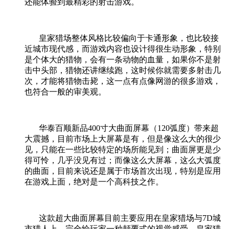
还能体验到最精彩的射击游戏。
皇家猎场整体风格比较偏向于卡通形象，也比较接
近城市现代感，而游戏内容也设计得很生动形象，特别
是个体大的猎物，会有一条动物的血量，如果你不是射
击中头部，猎物还讲继续跑，这时候你就需要多射击几
次，才能将猎物击毙，这一点有点像网游的很多游戏，
也符合一般的审美观。
华泰百顺新品
400
寸大曲面屏幕（
120
弧度）带来超
大震撼，目前市场上大屏幕是有，但是像这么大的很少
见，只能在一些比较特定的场所能见到；曲面屏更是少
得可怜，几乎没见有过；而像这么大屏幕，这么大弧度
的曲面，目前来说还是属于市场首次出现，特别是应用
在游戏上面，绝对是一个高科技之作。
这款超大曲面屏幕目前主要应用在皇家猎场与
7D
城
市猎人上，完全给玩家一种颠覆式的视觉感受，皇家猎