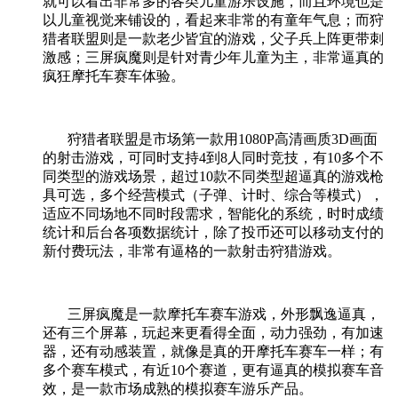
就可以看出非常多的各类儿童游乐设施，而且环境也是
以儿童视觉来铺设的，看起来非常的有童年气息；而狩
猎者联盟则是一款老少皆宜的游戏，父子兵上阵更带刺
激感；三屏疯魔则是针对青少年儿童为主，非常逼真的
疯狂摩托车赛车体验。
狩猎者联盟是市场第一款用
1080P
高清画质
3D
画面
的射击游戏，可同时支持
4
到
8
人同时竞技，有
10
多个不
同类型的游戏场景，超过
10
款不同类型超逼真的游戏枪
具可选，多个经营模式（子弹、计时、综合等模式），
适应不同场地不同时段需求，智能化的系统，时时成绩
统计和后台各项数据统计，除了投币还可以移动支付的
新付费玩法，非常有逼格的一款射击狩猎游戏。
三屏疯魔是一款摩托车赛车游戏，外形飘逸逼真，
还有三个屏幕，玩起来更看得全面，动力强劲，有加速
器，还有动感装置，就像是真的开摩托车赛车一样；有
多个赛车模式，有近
10
个赛道，更有逼真的模拟赛车音
效，是一款市场成熟的模拟赛车游乐产品。