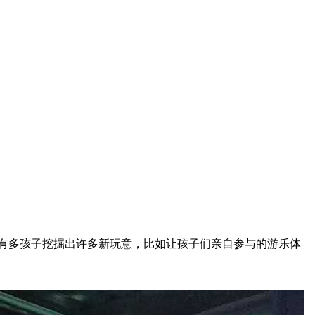
有多孩子挖掘出许多新玩意，比如让孩子们亲自参与的游乐体