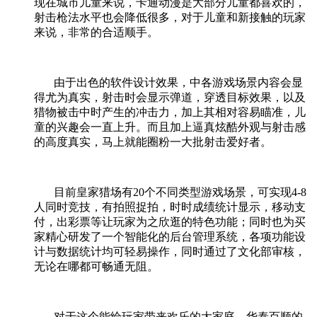
现在城市儿童来说，卡通动漫是大部分儿童都喜欢的，
射击枪法水平也会降低很多，对于儿童和新接触的玩家
来说，非常的合适顺手。
由于出色的软件设计效果，中各游戏场景内容会显
得尤为真实，射击时会显示弹道，穿透目标效果，以及
猎物被击中时产生的冲击力，加上其相对容易瞄准，儿
童的兴趣会一直上升。而且加上逼真炫酷外观与射击感
的高度真实，马上就能圈粉一大批射击爱好者。
目前皇家猎场有
20
个不同类型游戏场景，可实现
4-8
人同时竞技，有拍照捉拍，时时成绩统计显示，移动支
付，出彩票等让玩家为之欣逛的特色功能；同时也为买
家精心研发了一个智能化的后台管理系统，各项功能设
计与数据统计均可轻易操作，同时通过了文化部审核，
无论在哪都可畅通无阻。
对于这个能给玩家带来欢乐的大家庭，华泰百顺的