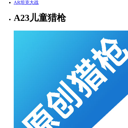
AR坦克大战
A23儿童猎枪