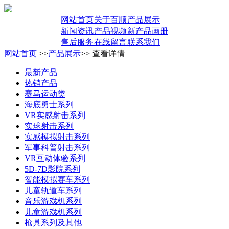
网站首页
关于百顺
产品展示
新闻资讯
产品视频
新产品画册
售后服务
在线留言
联系我们
网站首页
>>
产品展示
>> 查看详情
最新产品
热销产品
赛马运动类
海底勇士系列
VR实感射击系列
实球射击系列
实感模拟射击系列
军事科普射击系列
VR互动体验系列
5D-7D影院系列
智能模拟赛车系列
儿童轨道车系列
音乐游戏机系列
儿童游戏机系列
枪具系列及其他