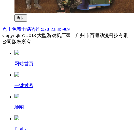
点击免费电话咨询:020-23885969
Copyright© 2013 大型游戏机厂家：广州市百顺动漫科技有限
公司版权所有
网站首页
一键拨号
地图
English