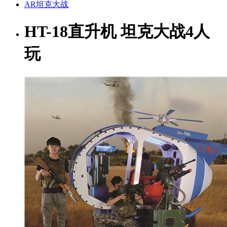
AR坦克大战
HT-18直升机 坦克大战4人
玩