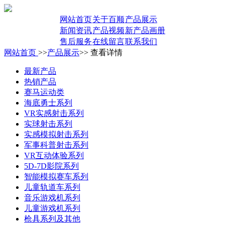
网站首页
关于百顺
产品展示
新闻资讯
产品视频
新产品画册
售后服务
在线留言
联系我们
网站首页
>>
产品展示
>> 查看详情
最新产品
热销产品
赛马运动类
海底勇士系列
VR实感射击系列
实球射击系列
实感模拟射击系列
军事科普射击系列
VR互动体验系列
5D-7D影院系列
智能模拟赛车系列
儿童轨道车系列
音乐游戏机系列
儿童游戏机系列
枪具系列及其他