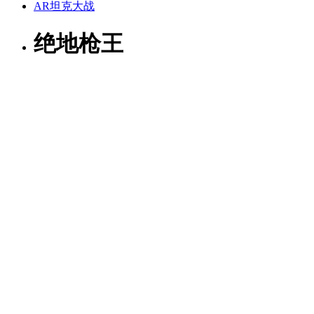
AR坦克大战
绝地枪王